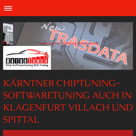
motortuner.at Chiptuning-Softwaretuning
KÄRNTNER CHIPTUNING-
SOFTWARETUNING AUCH IN
KLAGENFURT VILLACH UND
SPITTAL